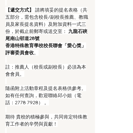
【遞交方式】
 請將填妥的提名表格（共
五部分，需包含校長/副校長推薦、教職
員及家長提名資料）及附加資料一式三
份，於截止前郵寄或送交至： 
九龍石硤
尾南山邨道28號
香港特殊教育學校校長聯會「愛心獎」
評審委員會收
。
註：推薦人（校長或副校長）必須為本
會會員。
隨函附上活動章程及提名表格供參考。
如有任何查詢，歡迎聯絡邱小姐（電
話：2778 7928） 。
期待 貴校的積極參與，共同肯定特殊教
育工作者的辛勞與貢獻！