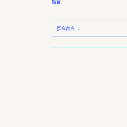
留言
會支持「有我不孤獨」星童畫
作觀摩活動
隨著第 19 個「世界孤獨症日」
（4 月 2 日）即將到來，本會一直
撰寫留言......
關注大灣區內特殊學生的全面發
展。近日，由深圳市福田區文學藝
術界聯合會主辦、深圳市彩虹動漫
研究發展中心承辦的 「星閃大灣
區，有我不孤獨」星童畫作觀摩活
動 於福田畫苑展廳溫情啟幕，展
聯絡我
示了特殊學生非凡的藝術天賦。
🎨 用藝術打破隔閡，傳遞生命力
量 本次展覽不僅是一場藝術盛
宴，更是一次心靈的對話。活動重
點包括： 百餘幅真摯畫作： 現場
電話：2778 7170
電郵：admin@hkspedsha.