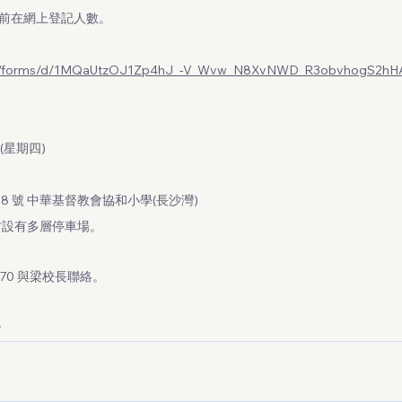
 日或以前在網上登記人數。
com/forms/d/1MQaUtzOJ1Zp4hJ_-V_Wvw_N8XvNWD_R3obvhogS2hHA
日(星期四)
8 號 中華基督教會協和小學(長沙灣)
村設有多層停車場。
170 與梁校長聯絡。
會