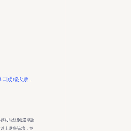
選舉日踴躍投票，
教育界功能組別)選舉論
席以上選舉論壇，並