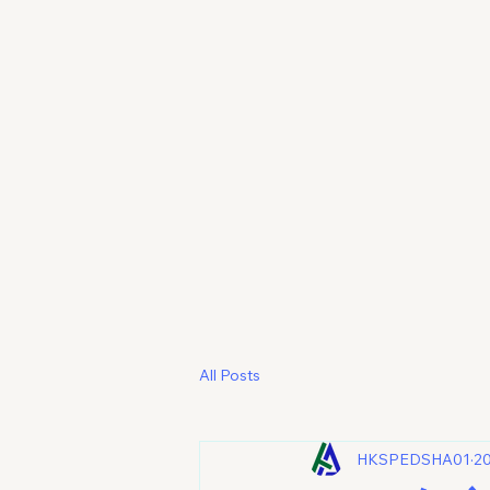
All Posts
HKSPEDSHA01
2